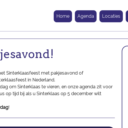
Home
Agenda
Locaties
kjesavond!
het Sinterklaasfeest met pakjesavond of
terklaasfeest in Nederland.
g om Sinterklaas te vieren, en onze agenda zit voor
s op tijd bij als u Sinterklaas op 5 december wilt
rdag
!