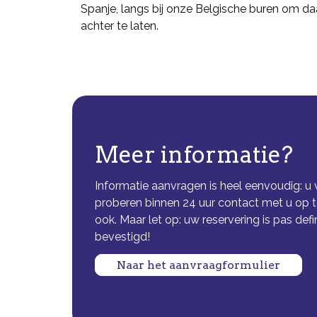
Spanje, langs bij onze Belgische buren om da
achter te laten.
Meer informatie?
Informatie aanvragen is heel eenvoudig: u 
proberen binnen 24 uur contact met u op 
ook. Maar let op: uw reservering is pas def
bevestigd!
Naar het aanvraagformulier