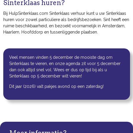
Sinterklaas huren?
Bij HulpSinterklaas.com Sinterklaas verhuur kunt u uw Sinterklaas
huren voor zowel particuliere als bedrijfsbezoeken. Sint heeft een
ruime beschikbaarheid, en bezoekt voornamelijk in Amsterdam,
Haarlem, Hoofddorp en tussenliggende plaatsen.
Veel mensen vinden 5 december de mooiste dag om
Sinterklaas te vieren, en onze agenda zit voor 5 december
dan ook altijd snel vol. Wees er dus op tijd bij als u
Sinterklaas op 5 december wilt vieren!
Dit jaar (2026) valt pakjes avond op een zaterdag!